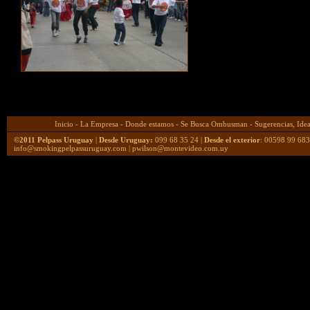
Inicio
-
La Empresa
-
Donde estamos
-
Se Busca Ombusman
-
Sugerencias, Ide
©2011 Pelpass Uruguay
|
Desde Uruguay:
099 68 35 24 |
Desde el exterior
: 00598 99 68
info@smokingpelpassuruguay.com
|
pwilson@montevideo.com.uy