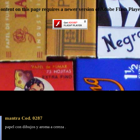
ontent on this page requires a newer version of Adobe Flash Playe
mantra Cod. 0287
papel con dibujos y aroma a cereza .