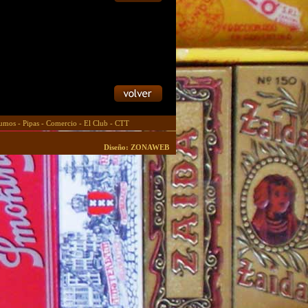
umos
-
Pipas
-
Comercio
-
El Club
-
CTT
Diseño: ZONAWEB