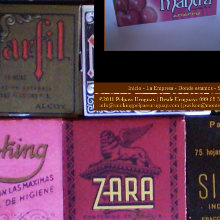
Inicio
-
La Empresa
-
Donde estamos
-
©2011 Pelpass Uruguay
|
Desde Uruguay:
099 68 3
info@smokingpelpassuruguay.com
|
pwilson@monte