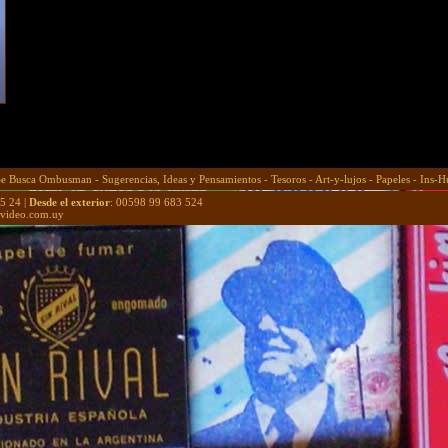
Se Busca Ombusman
-
Sugerencias, Ideas y Pensamientos
-
Tesoros
-
Art-y-lujos
-
Papeles
-
Ins-H
5 24 |
Desde el exterior
: 00598 99 683 524
video.com.uy